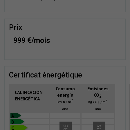
prix
999 €/mois
certificat énergétique
Consumo
Emisiones
CALIFICACIÓN
energía
CO
2
ENERGÉTICA
2
2
kW h / m
kg CO
/ m
2
año
año
A
B
C