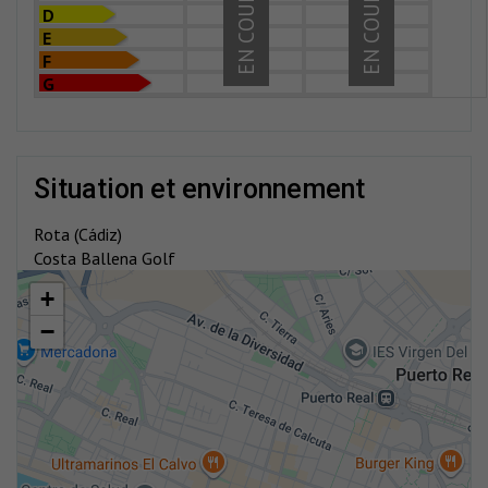
EN COURS
EN COURS
D
E
F
G
situation et environnement
Rota (Cádiz)
Costa Ballena Golf
+
−