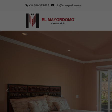
+34 956 379 072
|
info@elmayordomo.es