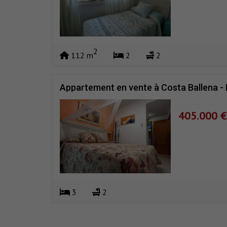
2
112 m
2
2
Appartement en vente à Costa Ballena - 
405.000 €
3
2