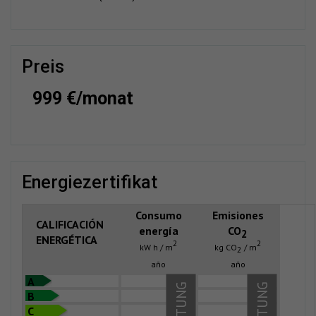
preis
999 €/monat
energiezertifikat
Consumo
Emisiones
CALIFICACIÓN
energía
CO
2
ENERGÉTICA
2
2
kW h / m
kg CO
/ m
2
año
año
A
B
C