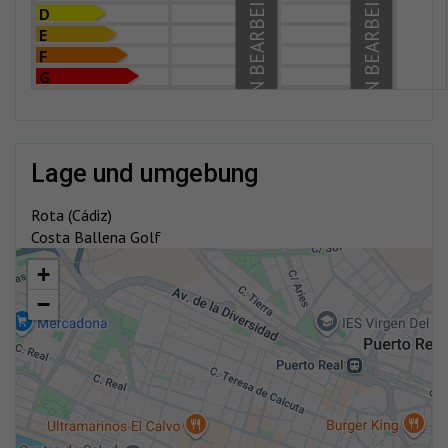
IN BEARBEITUNG
IN BEARBEITUNG
D
E
F
G
lage und umgebung
Rota (Cádiz)
Costa Ballena Golf
+
−