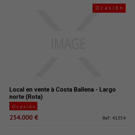
O c a s i ó n
Local en vente à Costa Ballena - Largo
norte (Rota)
O c a s i ó n
254.000 €
Ref: 41354