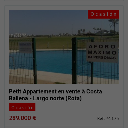
O c a s i ó n
Petit Appartement en vente à Costa
Ballena - Largo norte (Rota)
O c a s i ó n
289.000 €
Ref: 41173