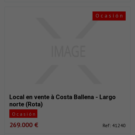
O c a s i ó n
Local en vente à Costa Ballena - Largo
norte (Rota)
O c a s i ó n
269.000 €
Ref: 41240