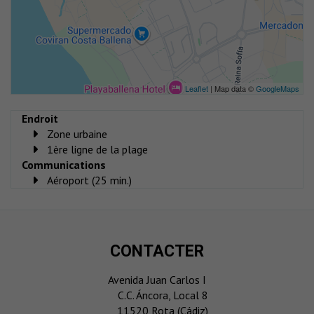
Leaflet
| Map data ©
GoogleMaps
Endroit
Zone urbaine
1ère ligne de la plage
Communications
Aéroport (25 min.)
CONTACTER
Avenida Juan Carlos I
C.C. Áncora, Local 8
11520 Rota (Cádiz)