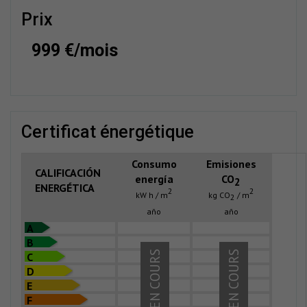
prix
999 €/mois
certificat énergétique
Consumo
Emisiones
CALIFICACIÓN
energía
CO
2
ENERGÉTICA
2
2
kW h / m
kg CO
/ m
2
año
año
A
B
EN COURS
EN COURS
C
D
E
F