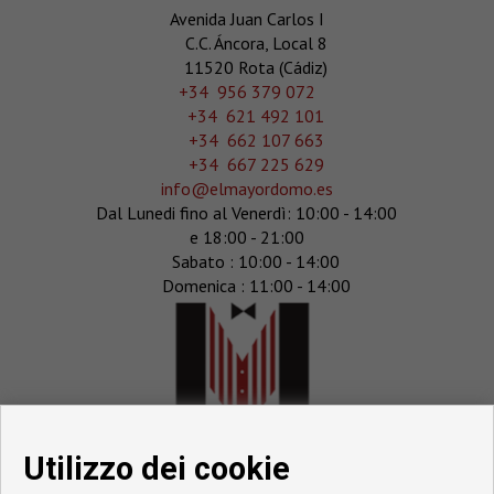
Avenida Juan Carlos I
C.C. Áncora, Local 8
11520 Rota (Cádiz)
‎+34 956 379 072
+34 621 492 101
+34 662 107 663
+34 667 225 629
info@elmayordomo.es
Dal Lunedi fino al Venerdì: 10:00 - 14:00
e 18:00 - 21:00
Sabato : 10:00 - 14:00
Domenica : 11:00 - 14:00
Utilizzo dei cookie