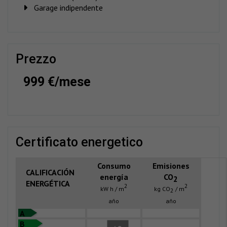
Garage indipendente
prezzo
999 €/mese
certificato energetico
Consumo
Emisiones
CALIFICACIÓN
energía
CO
2
ENERGÉTICA
2
2
kW h / m
kg CO
/ m
2
año
año
A
B