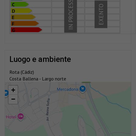
IN PROCESS
C
EXENTO
D
E
F
G
luogo e ambiente
Rota (Cádiz)
Costa Ballena - Largo norte
+
−