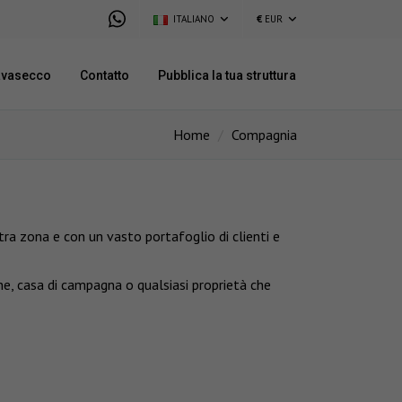
ITALIANO
€
EUR
avasecco
Contatto
Pubblica la tua struttura
Home
Compagnia
ra zona e con un vasto portafoglio di clienti e
one, casa di campagna o qualsiasi proprietà che