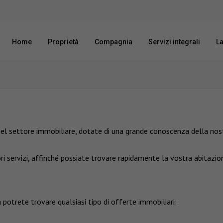
Home
Proprietà
Compagnia
Servizi integrali
L
el settore immobiliare, dotate di una grande conoscenza della nost
ori servizi, affinché possiate trovare rapidamente la vostra abitazi
 potrete trovare qualsiasi tipo di offerte immobiliari: