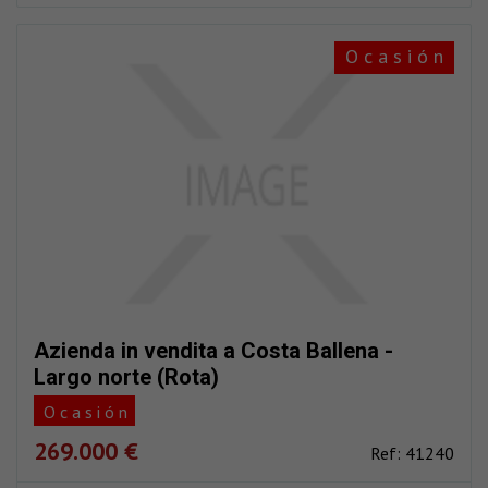
O c a s i ó n
Azienda in vendita a Costa Ballena -
Largo norte (Rota)
O c a s i ó n
269.000 €
Ref: 41240