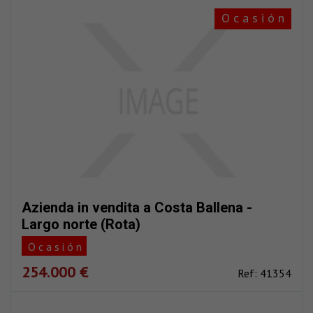
O c a s i ó n
Azienda in vendita a Costa Ballena -
Largo norte (Rota)
O c a s i ó n
254.000 €
Ref: 41354