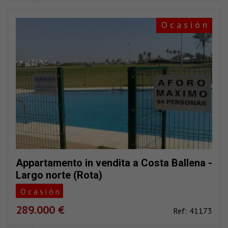
O c a s i ó n
Appartamento in vendita a Costa Ballena -
Largo norte (Rota)
O c a s i ó n
289.000 €
Ref: 41173