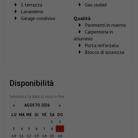
1 terrazza
Gas ciudad
Lavanderia
Garage condiviso
Qualità
Pavimenti in marmo
Carpenteria in
alluminio
Porta rinforzata
Blocco di sicurezza
disponibilità
Seleziona la data di inizio e fine
AGOSTO
2026
<
>
LU
MA
ME
GI
VE
SA
DO
1
2
3
4
5
6
7
8
9
10
11
12
13
14
15
16