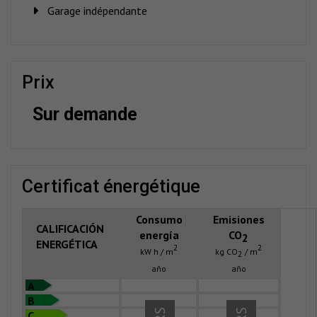
Garage indépendante
prix
Sur demande
certificat énergétique
Consumo
Emisiones
CALIFICACIÓN
energía
CO
2
ENERGÉTICA
2
2
kW h / m
kg CO
/ m
2
año
año
A
B
C