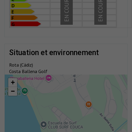
EN COURS
EN COURS
D
E
F
G
situation et environnement
Rota (Cádiz)
Costa Ballena Golf
+
−