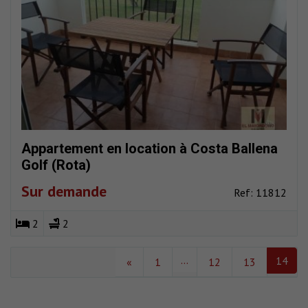
Appartement en location à Costa Ballena
Golf (Rota)
Sur demande
Ref: 11812
2
2
...
14
«
1
12
13