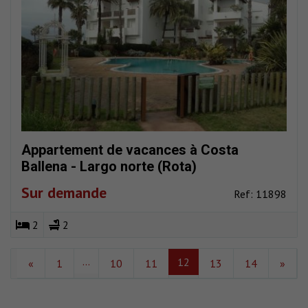
Appartement de vacances à Costa
Ballena - Largo norte (Rota)
Sur demande
Ref: 11898
2
2
...
12
«
1
10
11
13
14
»