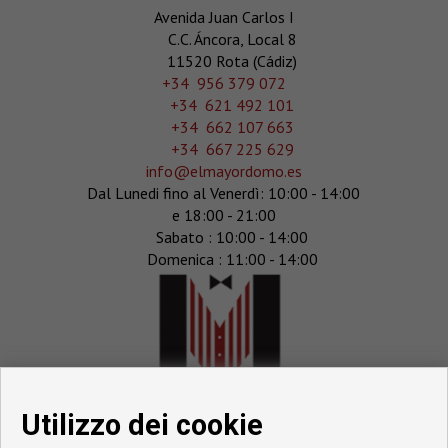
Avenida Juan Carlos I
C.C. Áncora, Local 8
11520 Rota (Cádiz)
‎+34 956 379 072
+34 621 492 101
+34 662 107 663
+34 667 225 629
info@elmayordomo.es
Dal Lunedi fino al Venerdì: 10:00 - 14:00
e 18:00 - 21:00
Sabato : 10:00 - 14:00
Domenica : 11:00 - 14:00
Utilizzo dei cookie