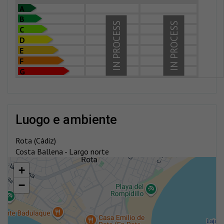
A
B
IN PROCESS
IN PROCESS
C
D
E
F
G
luogo e ambiente
Rota (Cádiz)
Costa Ballena - Largo norte
+
−