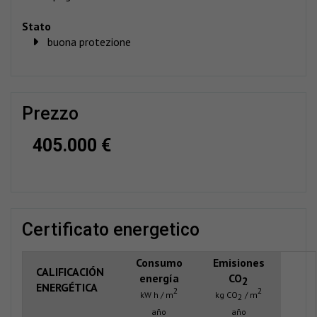
Stato
buona protezione
prezzo
405.000 €
certificato energetico
Consumo
Emisiones
CALIFICACIÓN
energía
CO
2
ENERGÉTICA
2
2
kW h / m
kg CO
/ m
2
año
año