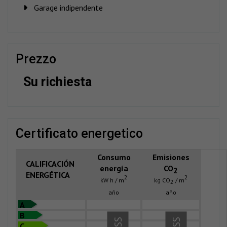
Garage indipendente
prezzo
Su richiesta
certificato energetico
Consumo
Emisiones
CALIFICACIÓN
energía
CO
2
ENERGÉTICA
2
2
kW h / m
kg CO
/ m
2
año
año
A
B
C