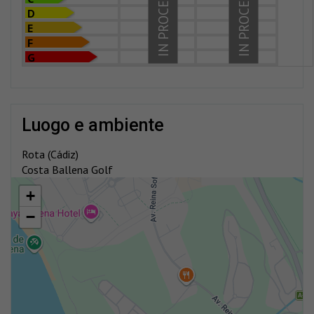
IN PROCESS
IN PROCESS
D
E
F
G
luogo e ambiente
Rota (Cádiz)
Costa Ballena Golf
+
−