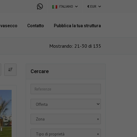
ITALIANO
€
EUR
avasecco
Contatto
Pubblica la tua struttura
Mostrando: 21-30 di 135
Cercare
Zona
▼
Tipo di proprietà
▼