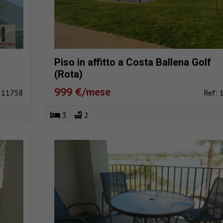
Piso in affitto a Costa Ballena Golf
(Rota)
999 €/mese
: 11758
Ref: 
3
2