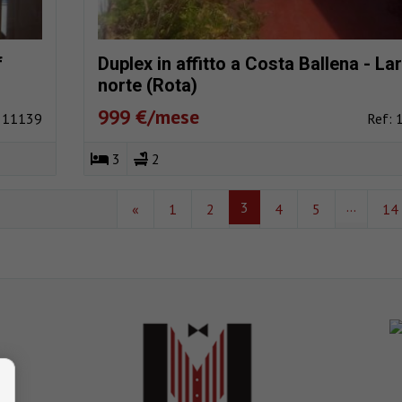
f
Duplex in affitto a Costa Ballena - La
norte (Rota)
999 €/mese
: 11139
Ref: 
3
2
...
3
«
1
2
4
5
14