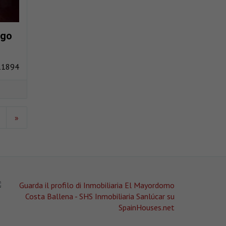
rgo
11894
»