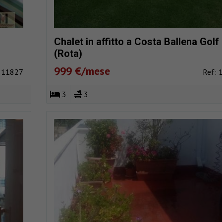
Chalet in affitto a Costa Ballena Golf
(Rota)
999 €/mese
: 11827
Ref: 
3
3