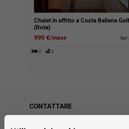
Chalet in affitto a Costa Ballena Gol
(Rota)
999 €/mese
Ref
2
1
CONTATTARE
Avenida Juan Carlos I
C.C. Áncora, Local 8