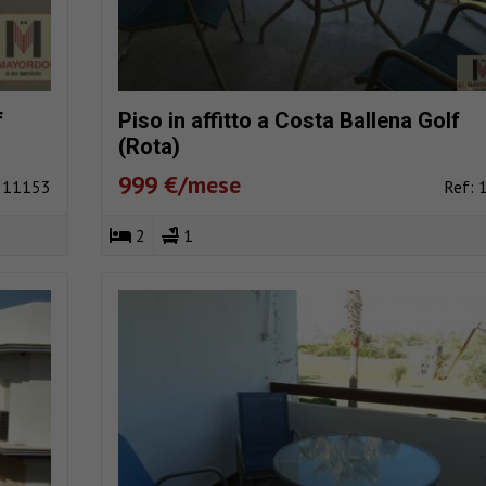
f
Piso in affitto a Costa Ballena Golf
(Rota)
999 €/mese
: 11153
Ref: 
2
1