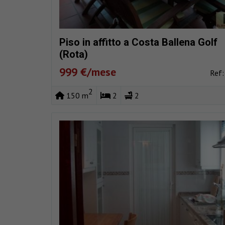
Piso in affitto a Costa Ballena Golf
(Rota)
999 €/mese
Ref
2
150 m
2
2