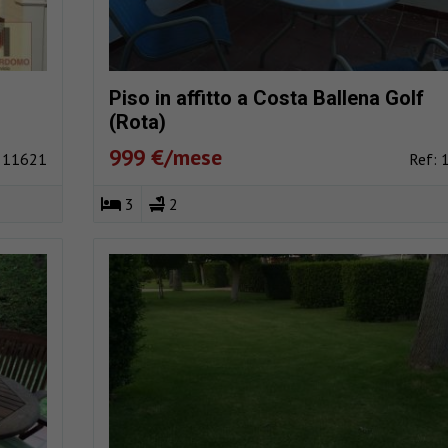
Piso in affitto a Costa Ballena Golf
(Rota)
999 €/mese
: 11621
Ref: 
3
2