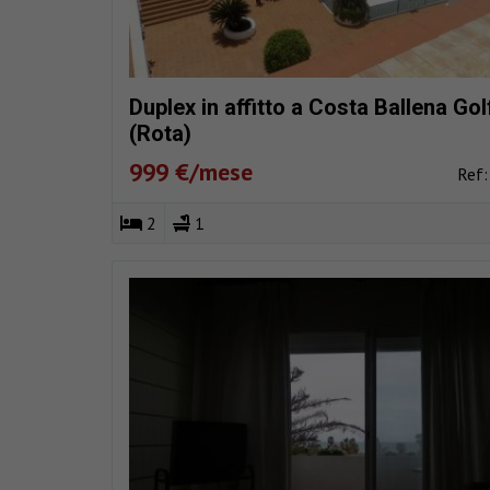
Duplex in affitto a Costa Ballena Gol
(Rota)
999 €/mese
Ref
2
1