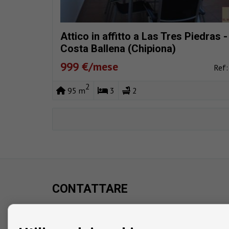
Attico in affitto a Las Tres Piedras -
Costa Ballena (Chipiona)
999 €/mese
Ref
2
95 m
3
2
CONTATTARE
Avenida Juan Carlos I
C.C. Áncora, Local 8