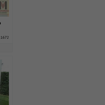
o
11672