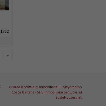
11752
»