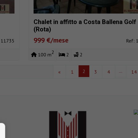
Chalet in affitto a Costa Ballena Golf
(Rota)
999 €/mese
: 11735
Ref: 
2
100 m
2
2
...
2
«
1
3
4
14