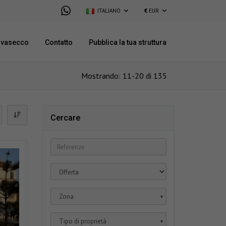
ITALIANO
€
EUR
avasecco
Contatto
Pubblica la tua struttura
Mostrando: 11-20 di 135
Cercare
Zona
▼
Tipo di proprietà
▼