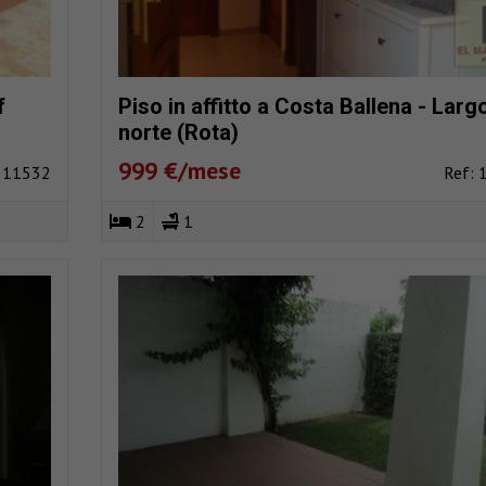
f
Piso in affitto a Costa Ballena - Larg
norte (Rota)
999 €/mese
: 11532
Ref: 
2
1