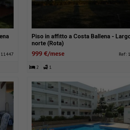
lena
Piso in affitto a Costa Ballena - Larg
norte (Rota)
999 €/mese
: 11447
Ref: 
2
1