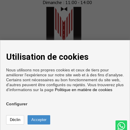
Dimanche : 11:00 - 14:00
Utilisation de cookies
Nous utilisons nos propres cookies et ceux de tiers pour
améliorer l'expérience sur notre site web et à des fins d'analyse.
Certains sont nécessaires au bon fonctionnement du site web,
d'autres peuvent être configurés ou rejetés. Vous trouverez plus
Copyright © 2026. Tous droits réservés.
d'informations sur la page
Politique en matière de cookies
Avis Légal
|
politique de protection des données
|
Cookies
policy
Configurer
Téléphoner
Développé près
Inmoenter
Contacter