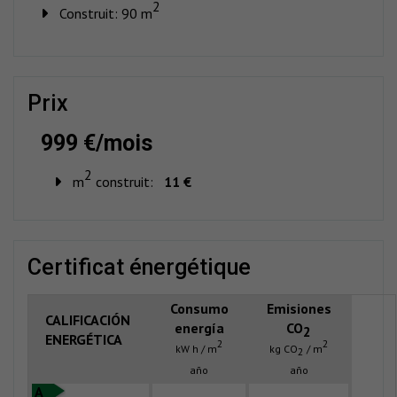
2
Construit: 90 m
prix
999 €/mois
2
m
construit:
11 €
certificat énergétique
Consumo
Emisiones
CALIFICACIÓN
energía
CO
2
ENERGÉTICA
2
2
kW h / m
kg CO
/ m
2
año
año
A