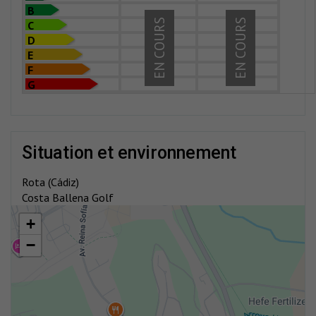
B
EN COURS
EN COURS
C
D
E
F
G
situation et environnement
Rota (Cádiz)
Costa Ballena Golf
+
−