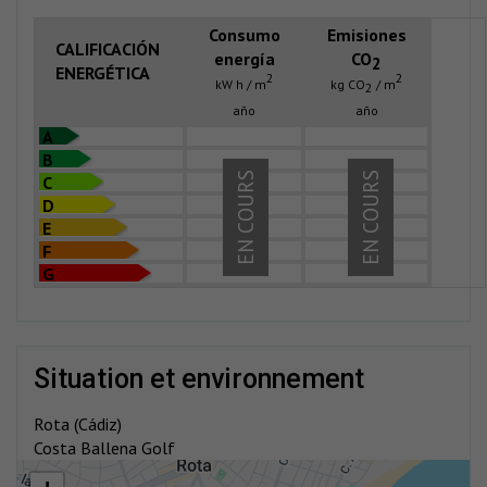
Consumo
Emisiones
CALIFICACIÓN
energía
CO
2
ENERGÉTICA
2
2
kW h / m
kg CO
/ m
2
año
año
A
B
EN COURS
EN COURS
C
D
E
F
G
situation et environnement
Rota (Cádiz)
Costa Ballena Golf