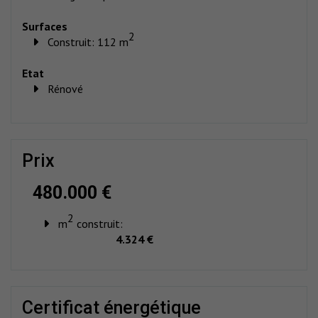
Surfaces
2
Construit: 112 m
Etat
Rénové
prix
480.000 €
2
m
construit:
4.324 €
certificat énergétique