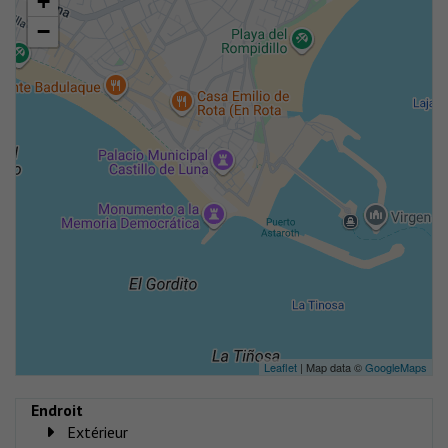
+
−
Leaflet
| Map data ©
GoogleMaps
Endroit
Extérieur