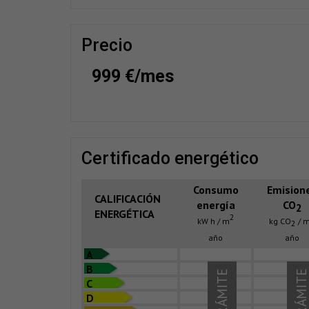
precio
999 €/mes
certificado energético
Consumo
Emision
CALIFICACIÓN
energía
CO
2
ENERGÉTICA
2
kW h / m
kg CO
/ 
2
año
año
A
B
EN TRÁMITE
EN TRÁMIT
C
D