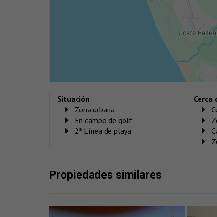
Situación
Cerca 
Zona urbana
C
En campo de golf
Z
2ª Línea de playa
C
Z
Propiedades similares