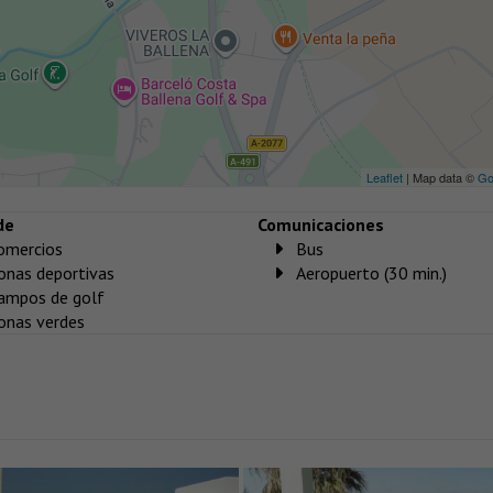
Leaflet
| Map data ©
Go
de
Comunicaciones
omercios
Bus
onas deportivas
Aeropuerto (30 min.)
ampos de golf
onas verdes