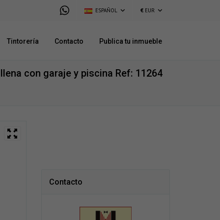
ESPAÑOL
€
EUR
Tintorería
Contacto
Publica tu inmueble
llena con garaje y piscina
Ref: 11264
Contacto