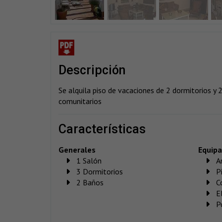
descripción
Se alquila piso de vacaciones de 2 dormitorios y 2
comunitarios
características
Generales
Equip
1 Salón
A
3 Dormitorios
P
2 Baños
C
E
P