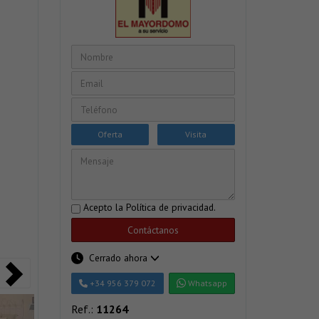
Oferta
Visita
Acepto la
Política de privacidad
.
Contáctanos
Cerrado ahora
+34 956 379 072
Whatsapp
Ref.:
11264