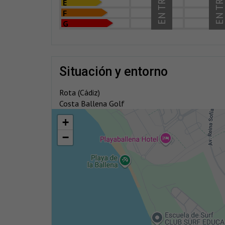
E
F
G
situación y entorno
Rota (Cádiz)
Costa Ballena Golf
+
−