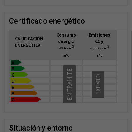
certificado energético
Consumo
Emisiones
CALIFICACIÓN
energía
CO
2
ENERGÉTICA
2
2
kW h / m
kg CO
/ m
2
año
año
A
B
EN TRÁMITE
C
EXENTO
D
E
F
G
situación y entorno