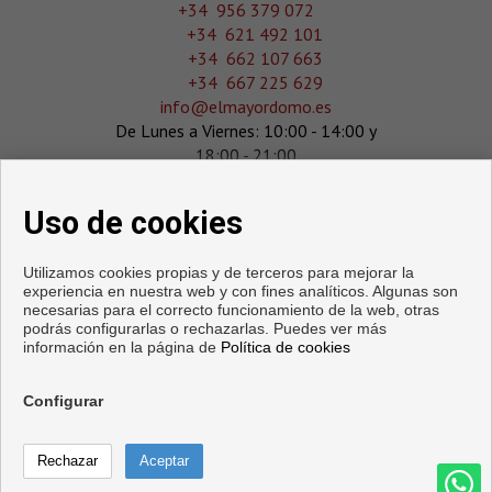
‎+34 956 379 072
+34 621 492 101
+34 662 107 663
+34 667 225 629
info@elmayordomo.es
De Lunes a Viernes: 10:00 - 14:00 y
18:00 - 21:00
Sábado : 10:00 - 14:00
Domingo : 11:00 - 14:00
Uso de cookies
Utilizamos cookies propias y de terceros para mejorar la
experiencia en nuestra web y con fines analíticos. Algunas son
necesarias para el correcto funcionamiento de la web, otras
podrás configurarlas o rechazarlas. Puedes ver más
información en la página de
Política de cookies
Configurar