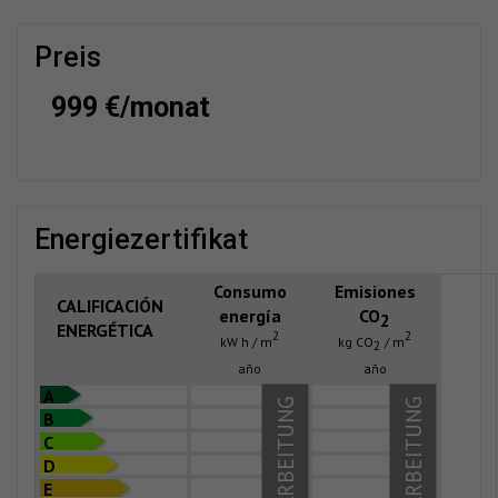
preis
999 €/monat
energiezertifikat
Consumo
Emisiones
CALIFICACIÓN
energía
CO
2
ENERGÉTICA
2
2
kW h / m
kg CO
/ m
2
año
año
A
IN BEARBEITUNG
IN BEARBEITUNG
B
C
D
E