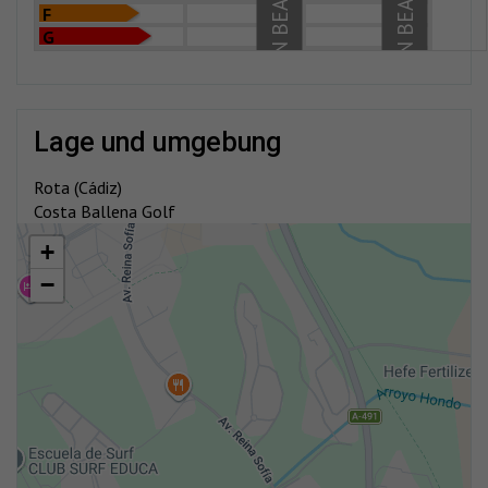
F
G
lage und umgebung
Rota (Cádiz)
Costa Ballena Golf
+
−