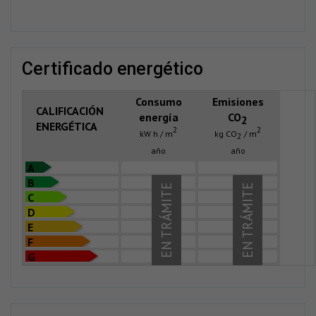
certificado energético
Consumo
Emisiones
CALIFICACIÓN
energía
CO
2
ENERGÉTICA
2
2
kW h / m
kg CO
/ m
2
año
año
A
B
EN TRÁMITE
EN TRÁMITE
C
D
E
F
G