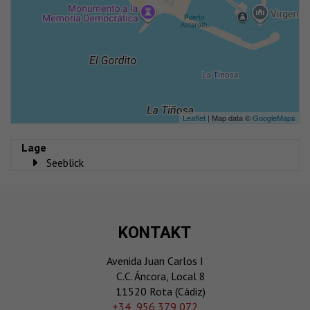
Leaflet
| Map data ©
GoogleMaps
Lage
Seeblick
KONTAKT
Avenida Juan Carlos I
C.C. Áncora, Local 8
11520 Rota (Cádiz)
‎+34 956 379 072