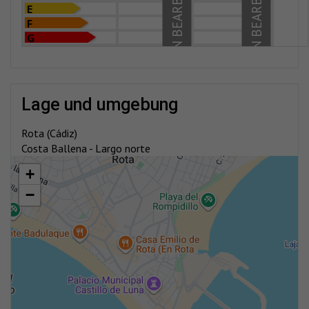
IN BEARBEITUNG
IN BEARBEITUNG
E
F
G
lage und umgebung
Rota (Cádiz)
Costa Ballena - Largo norte
+
−