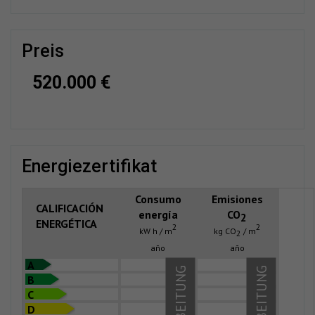
preis
520.000 €
energiezertifikat
Consumo
Emisiones
CALIFICACIÓN
energía
CO
2
ENERGÉTICA
2
2
kW h / m
kg CO
/ m
2
año
año
A
B
C
D