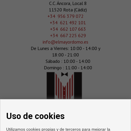
C.C. Áncora, Local 8
11520 Rota (Cádiz)
‎+34 956 379 072
+34 621 492 101
+34 662 107 663
+34 667 225 629
info@elmayordomo.es
De Lunes a Viernes: 10:00 - 14:00 y
18:00 - 21:00
Sábado : 10:00 - 14:00
Domingo : 11:00 - 14:00
Uso de cookies
Utilizamos cookies propias y de terceros para mejorar la