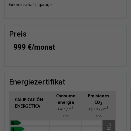
Gemeinschaftsgarage
preis
999 €/monat
energiezertifikat
Consumo
Emisiones
CALIFICACIÓN
energía
CO
2
ENERGÉTICA
2
2
kW h / m
kg CO
/ m
2
año
año
A
B