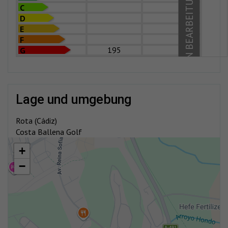
IN BEARBEITUNG
C
D
E
F
195
G
lage und umgebung
Rota (Cádiz)
Costa Ballena Golf
+
−