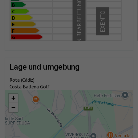
IN BEARBEITUNG
B
C
EXENTO
D
E
F
G
lage und umgebung
Rota (Cádiz)
Costa Ballena Golf
+
−