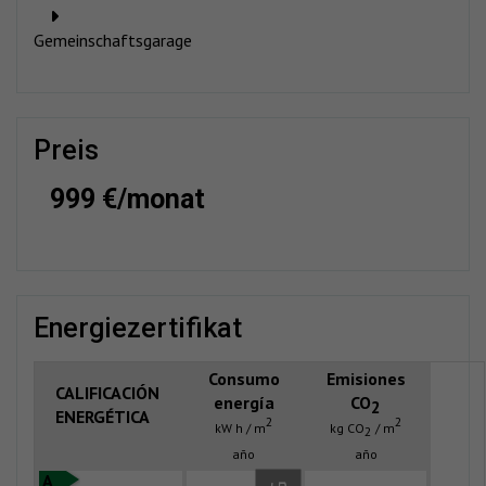
Gemeinschaftsgarage
preis
999 €/monat
energiezertifikat
Consumo
Emisiones
CALIFICACIÓN
energía
CO
2
ENERGÉTICA
2
2
kW h / m
kg CO
/ m
2
año
año
A