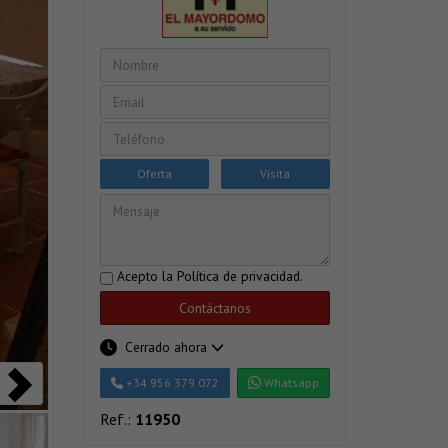
Oferta
Visita
Acepto la
Política de privacidad
.
Contáctanos
Cerrado ahora
+34 956 379 072
Whatsapp
Ref.:
11950