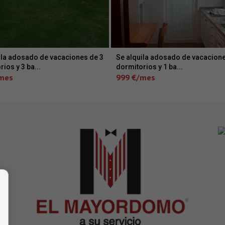
ila adosado de vacaciones de 3
Se alquila adosado de vacacione
ios y 3 ba...
dormitorios y 1 ba...
mes
999 €/mes