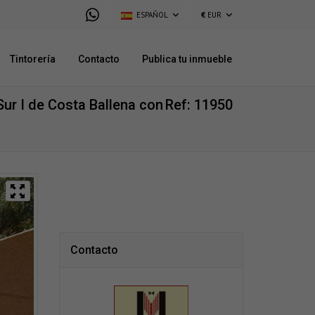
ESPAÑOL
€
EUR
Tintorería
Contacto
Publica tu inmueble
ur I de Costa Ballena con
Ref: 11950
Contacto