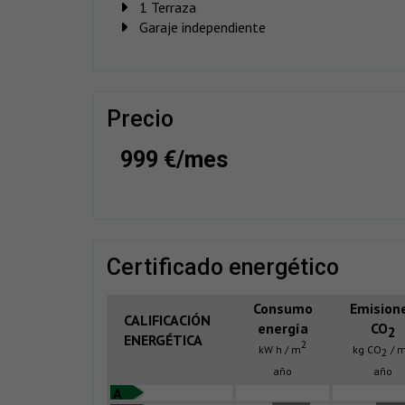
1 Terraza
Garaje independiente
precio
999 €/mes
certificado energético
Consumo
Emision
CALIFICACIÓN
energía
CO
2
ENERGÉTICA
2
kW h / m
kg CO
/ 
2
año
año
A