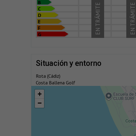
B
EN TRÁMITE
EN TRÁMIT
C
D
E
F
G
situación y entorno
Rota (Cádiz)
Costa Ballena Golf
+
−