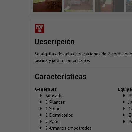
descripción
Se alquila adosado de vacaciones de 2 dormitorio
piscina y jardín comunitarios
características
Generales
Equip
Adosado
P
2 Plantas
J
1 Salón
C
2 Dormitorios
E
2 Baños
P
2 Armarios empotrados