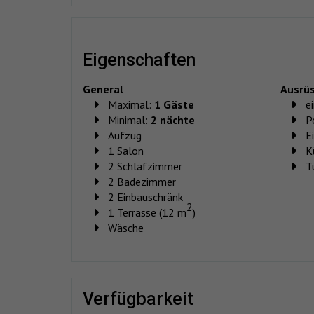
eigenschaften
General
Ausrü
Maximal:
1 Gäste
e
Minimal:
2 nächte
P
Aufzug
E
1 Salon
K
2 Schlafzimmer
T
2 Badezimmer
2 Einbauschränk
2
1 Terrasse (12 m
)
Wäsche
verfügbarkeit