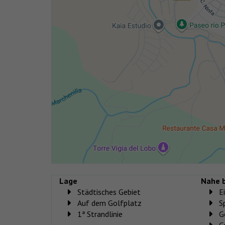
Lage
Nahe b
Städtisches Gebiet
E
Auf dem Golfplatz
S
1ª Strandlinie
G