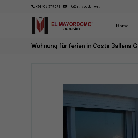
+34 956 379 072
|
info@elmayordomo.es
Home
Wohnung für ferien in Costa Ballena G