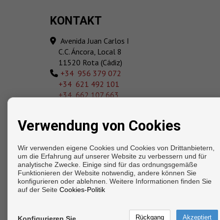
KONTAKT
Avenida Juan Carlos I
C.C. Áncora, Local 8
11520 Rota (Cádiz)
‎+34 956 379 072
+34 621 492 101
+34 662 107 663
+34 667 225 629
info@elmayordomo.es
Verwendung von Cookies
Von Montag bis Freitag: 10:00 - 14:00 und 18:00
21:00
Wir verwenden eigene Cookies und Cookies von Drittanbietern,
Samstag : 10:00 - 14:00
um die Erfahrung auf unserer Website zu verbessern und für
Sonntag : 11:00 - 14:00
analytische Zwecke. Einige sind für das ordnungsgemäße
Funktionieren der Website notwendig, andere können Sie
konfigurieren oder ablehnen. Weitere Informationen finden Sie
Copyright © 2026. Alle Rechte vorbehalten.
auf der Seite
Cookies-Politik
Aviso legal
|
datenschutzgesetz
|
Cookies policy
Konfigurieren Sie