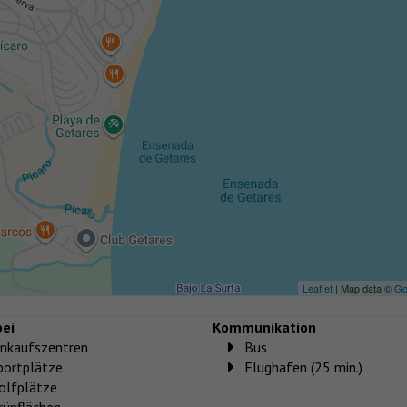
Leaflet
| Map data ©
Go
ei
Kommunikation
inkaufszentren
Bus
portplätze
Flughafen (25 min.)
olfplätze