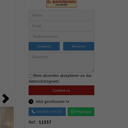
Angebot
Besuche
Beim absenden akzeptieren sie das
datenschutzgesetz
.
Contact us
Jetzt geschlossen
+34 956 379 072
Whatsapp
Ref.:
11357