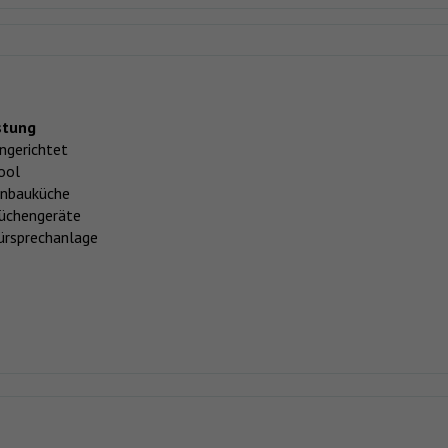
stung
ingerichtet
ool
inbauküche
üchengeräte
ürsprechanlage