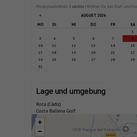
Mindestaufenthalt:
2 nächte
| Wählen Sie das Start- und E
AUGUST
2026
<
MO
DI
MI
DO
FR
SA
1
3
4
5
6
7
8
10
11
12
13
14
15
17
18
19
20
21
22
24
25
26
27
28
29
31
lage und umgebung
Rota (Cádiz)
Costa Ballena Golf
+
−