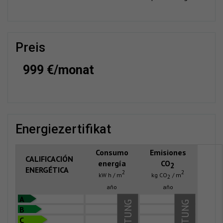
preis
999 €/monat
energiezertifikat
Consumo
Emisiones
CALIFICACIÓN
energía
CO
2
ENERGÉTICA
2
2
kW h / m
kg CO
/ m
2
año
año
A
B
C