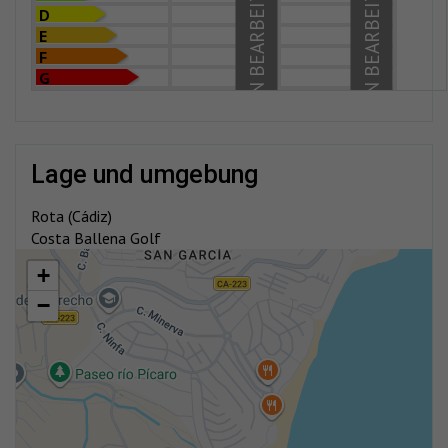
IN BEARBEITUNG
IN BEARBEITUNG
D
E
F
G
lage und umgebung
Rota (Cádiz)
Costa Ballena Golf
+
−